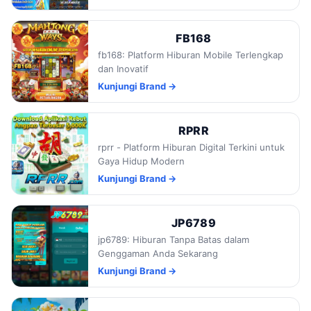
FB168
fb168: Platform Hiburan Mobile Terlengkap
dan Inovatif
Kunjungi Brand →
RPRR
rprr - Platform Hiburan Digital Terkini untuk
Gaya Hidup Modern
Kunjungi Brand →
JP6789
jp6789: Hiburan Tanpa Batas dalam
Genggaman Anda Sekarang
Kunjungi Brand →