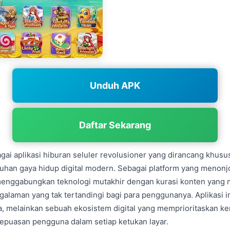
Unduh APK
Daftar Sekarang
gai aplikasi hiburan seluler revolusioner yang dirancang khusu
an gaya hidup digital modern. Sebagai platform yang menonjo
 menggabungkan teknologi mutakhir dengan kurasi konten yang
laman yang tak tertandingi bagi para penggunanya. Aplikasi i
sa, melainkan sebuah ekosistem digital yang memprioritaskan 
epuasan pengguna dalam setiap ketukan layar.