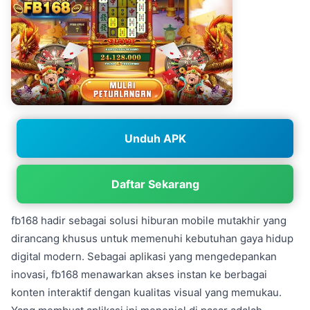
Unduh APK
Daftar Sekarang
fb168 hadir sebagai solusi hiburan mobile mutakhir yang
dirancang khusus untuk memenuhi kebutuhan gaya hidup
digital modern. Sebagai aplikasi yang mengedepankan
inovasi, fb168 menawarkan akses instan ke berbagai
konten interaktif dengan kualitas visual yang memukau.