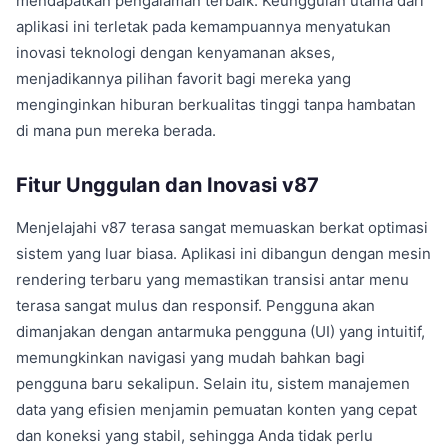
mendapatkan pengalaman terbaik. Keunggulan utama dari
aplikasi ini terletak pada kemampuannya menyatukan
inovasi teknologi dengan kenyamanan akses,
menjadikannya pilihan favorit bagi mereka yang
menginginkan hiburan berkualitas tinggi tanpa hambatan
di mana pun mereka berada.
Fitur Unggulan dan Inovasi v87
Menjelajahi v87 terasa sangat memuaskan berkat optimasi
sistem yang luar biasa. Aplikasi ini dibangun dengan mesin
rendering terbaru yang memastikan transisi antar menu
terasa sangat mulus dan responsif. Pengguna akan
dimanjakan dengan antarmuka pengguna (UI) yang intuitif,
memungkinkan navigasi yang mudah bahkan bagi
pengguna baru sekalipun. Selain itu, sistem manajemen
data yang efisien menjamin pemuatan konten yang cepat
dan koneksi yang stabil, sehingga Anda tidak perlu