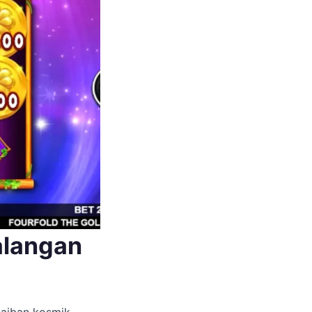
alangan