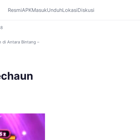
Resmi
APK
Masuk
Unduh
Lokasi
Diskusi
88
 di Antara Bintang –
rechaun