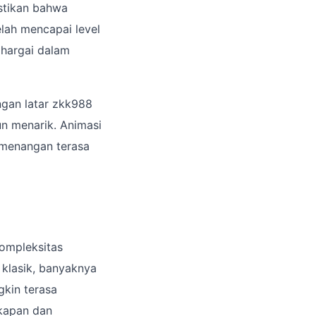
stikan bahwa
elah mencapai level
ihargai dalam
ngan latar zkk988
n menarik. Animasi
emenangan terasa
ompleksitas
klasik, banyaknya
gkin terasa
kapan dan