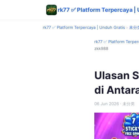
rk77 ✅ Platform Terpercaya | 
rk77 ✅ Platform Terpercaya | Unduh Gratis
›
未分
rk77 ✅ Platform Terper
zkk988
Ulasan S
di Antar
06 Jun 2026
· 未分类