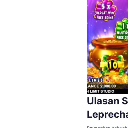
Ulasan S
Leprech