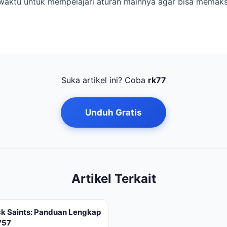
aktu untuk mempelajari aturan mainnya agar bisa memaks
Suka artikel ini? Coba
rk77
Unduh Gratis
Artikel Terkait
k Saints: Panduan Lengkap
757