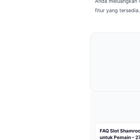
Anda meluangkan w
fitur yang tersedia.
FAQ Slot Shamroc
untuk Pemain – 2